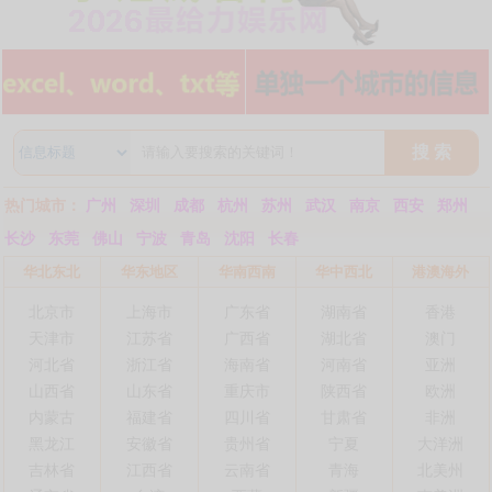
搜 索
热门城市：
广州
深圳
成都
杭州
苏州
武汉
南京
西安
郑州
长沙
东莞
佛山
宁波
青岛
沈阳
长春
华北东北
华东地区
华南西南
华中西北
港澳海外
北京市
上海市
广东省
湖南省
香港
天津市
江苏省
广西省
湖北省
澳门
河北省
浙江省
海南省
河南省
亚洲
山西省
山东省
重庆市
陕西省
欧洲
内蒙古
福建省
四川省
甘肃省
非洲
黑龙江
安徽省
贵州省
宁夏
大洋洲
吉林省
江西省
云南省
青海
北美州