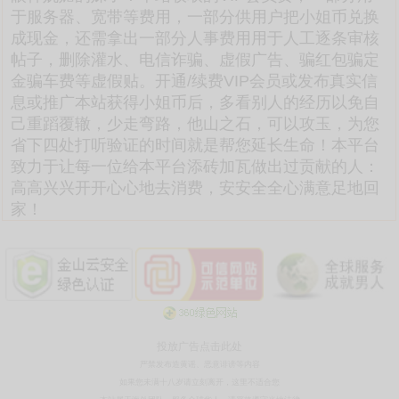
于服务器、宽带等费用，一部分供用户把小姐币兑换
成现金，还需拿出一部分人事费用用于人工逐条审核
帖子，删除灌水、电信诈骗、虚假广告、骗红包骗定
金骗车费等虚假贴。开通/续费VIP会员或发布真实信
息或推广本站获得小姐币后，多看别人的经历以免自
己重蹈覆辙，少走弯路，他山之石，可以攻玉，为您
省下四处打听验证的时间就是帮您延长生命！本平台
致力于让每一位给本平台添砖加瓦做出过贡献的人：
高高兴兴开开心心地去消费，安安全全心满意足地回
家！
投放广告点击此处
严禁发布造黄谣、恶意诽谤等内容
如果您未满十八岁请立刻离开，这里不适合您