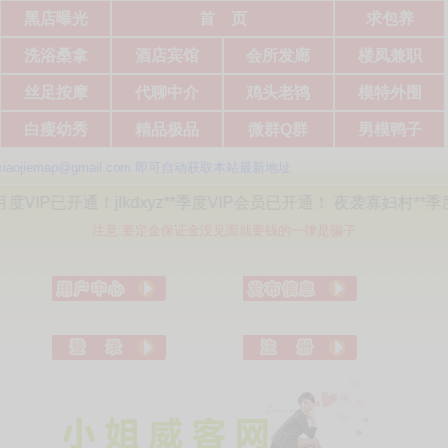
黑店曝光
首 页
求包养
洗浴桑拿
酒店宾馆
会所发廊
楼凤兼职
丝足按摩
代聊中介
鸡头老鸨
模特外围
白瘦幼秀
精品极品
微群Q群
男模鸭子
p@gmail.com 即可自动获取本站最新地址
VIP已开通！jlkdxyz**季度VIP会员已开通！ 夜袭寡妇村**季度
注意:要定金保证金没见面就要钱的一律是骗子