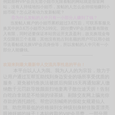
例如那种VIP会员无需小姐币无限看帖的网站就是假冒网
站，没有人持续地扣小姐币，发帖的人怎么会持续地赚到小
姐币呢？怎么还有动力发新帖呢？
⑥为什么发帖的人中只有一小部分人赚到了钱？
当发帖人账户的小姐币累积超过3.6万后，可联系客服兑
换其中的3.6万小姐币为199元。因付费VIP会员数量有限收
入有限，同时还要保证本站营运开支及盈利，故兑换现金每
天仅限前三个名额，其他没有抢占到名额的用户可以用小姐
币去看帖或兑换VIP会员身份等，所以发帖的人中只有一小
部分人能赚钱。
-------------------------------------------------------
欢迎来到最大最新华人交流共享性息的平台！
本平台以人人为我、我为人人的为宗旨，致力于
让用户通过互帮互助找到身边安全的场所享受优质的
服务，避免被钓鱼执法被抓后拘留15天再通知家人缴
纳数千元罚款导致颜面扫地妻离子散仕途夭折！告别
白吃白拿就是不给操的绿茶婊、剔除交友网上骗光你
存款的酒托婚托、帮您识别喊疼的假处女规避仙人
跳、助您用最低的价格操到女神级别身材佳脸蛋漂亮
眼神妩媚的妹子！本站收取的VIP会员费，一部分用