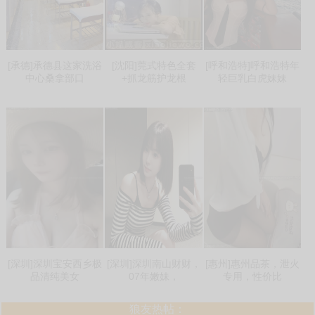
[承德]承德县这家洗浴
[沈阳]莞式特色全套
[呼和浩特]呼和浩特年
中心桑拿部口
+抓龙筋护龙根
轻巨乳白虎妹妹
[深圳]深圳宝安西乡极
[深圳]深圳南山财财，
[惠州]惠州品茶，泄火
品清纯美女
07年嫩妹，
专用，性价比
狼友热帖：