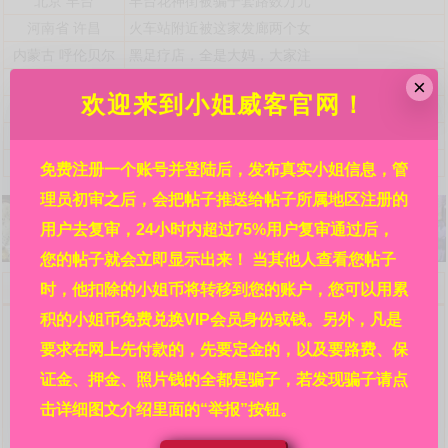
北京
丰台
丰台花神街被骗子套路数万元
河南省
许昌
火车站附近被这家发廊两个女
内蒙古
呼伦贝尔
黑足疗店，全是大妈，大家注
贵州省
铜仁
锦江广场某酒店，详见贴内!
×
欢迎来到小姐威客官网！
港澳台海外
亚洲
霓虹国日本都有哪些风俗店接
港澳台海外
澳门
澳门北京街附近利澳水疗芬兰
浙江省
杭州
自称是杭州嘉怡新来的极品妹
免费注册一个账号并登陆后，发布真实小姐信息，管
理员初审之后，会把帖子推送给帖子所属地区注册的
用户去复审，24小时内超过75%用户复审通过后，
您的帖子就会立即显示出来！ 当其他人查看您帖子
欢迎来到小姐威客官网，请详细阅读本站规则：
时，他扣除的小姐币将转移到您的账户，您可以用累
问：网站的信息都是真的吗?
积的小姐币免费兑换VIP会员身份或钱。另外，凡是
答：本站每条信息都是各地区热心人民群众在亲身经历
要求在网上先付款的，先要定金的，以及要路费、保
后发布的，并在管理员初审之后再经过其余的广大相关群众
复审，然后才审核通过并显示出来的，显示出来后依然受本
证金、押金、照片钱的全都是骗子，若发现骗子请点
站的举报系统监管。所以，信息可信度请放心，其真实程度
击详细图文介绍里面的“举报”按钮。
靠谱程度远大于其他没有多重审核机制没有举报系统的网站
的信息。在广大人民群众的集思广益、共同努力下，才有了