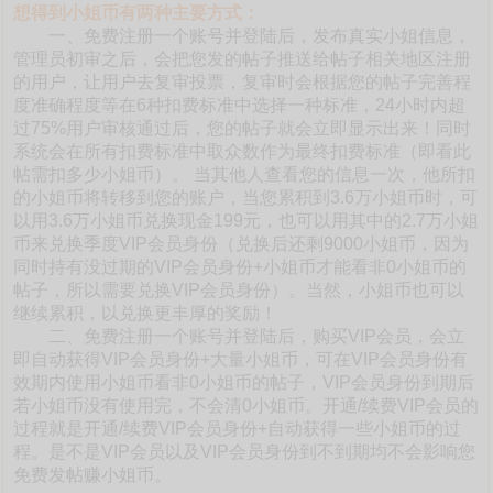
想得到小姐币有两种主要方式：
一、免费注册一个账号并登陆后，发布真实小姐信息，
管理员初审之后，会把您发的帖子推送给帖子相关地区注册
的用户，让用户去复审投票，复审时会根据您的帖子完善程
度准确程度等在6种扣费标准中选择一种标准，24小时内超
过75%用户审核通过后，您的帖子就会立即显示出来！同时
系统会在所有扣费标准中取众数作为最终扣费标准（即看此
帖需扣多少小姐币）。 当其他人查看您的信息一次，他所扣
的小姐币将转移到您的账户，当您累积到3.6万小姐币时，可
以用3.6万小姐币兑换现金199元，也可以用其中的2.7万小姐
币来兑换季度VIP会员身份（兑换后还剩9000小姐币，因为
同时持有没过期的VIP会员身份+小姐币才能看非0小姐币的
帖子，所以需要兑换VIP会员身份）。当然，小姐币也可以
继续累积，以兑换更丰厚的奖励！
二、免费注册一个账号并登陆后，购买VIP会员，会立
即自动获得VIP会员身份+大量小姐币，可在VIP会员身份有
效期内使用小姐币看非0小姐币的帖子，VIP会员身份到期后
若小姐币没有使用完，不会清0小姐币。开通/续费VIP会员的
过程就是开通/续费VIP会员身份+自动获得一些小姐币的过
程。是不是VIP会员以及VIP会员身份到不到期均不会影响您
免费发帖赚小姐币。