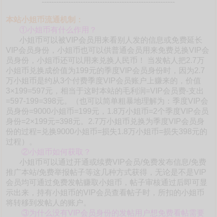
-------------------------------------------------------
本站小姐币流通机制：
①小姐币有什么作用？
小姐币可以被VIP会员用来看别人发的信息或免费延长
VIP会员身份，小姐币也可以供普通会员用来免费兑换VIP会
员身份，小姐币还可以用来兑换人民币！ 当发帖人把2.7万
小姐币兑换成价值为199元的季度VIP会员身份时，因为2.7
万小姐币是约从3个付费季度VIP会员账户上赚来的，价值
3×199=597元，相当于这时本站的毛利润=VIP会员费-支出
=597-199=398元。（也可以简单粗暴地理解为：季度VIP会
员身份=9000小姐币=199元，1.8万小姐币=2个季度VIP会员
身份=2×199元=398元。2.7万小姐币兑换为季度VIP会员身
份的过程=兑换9000小姐币=损失1.8万小姐币=损失398元的
过程）。
②小姐币如何获取？
小姐币可以通过开通或续费VIP会员/免费发布信息/免费
推广本站/免费举报帖子等这几种方式获得，无论是不是VIP
会员均可通过免费发帖赚取小姐币，帖子审核通过后即可显
示出来，持有小姐币的VIP会员查看帖子时，所扣的小姐币
将转移到发帖人的账户。
③为什么没有VIP会员身份的发帖用户想免费看帖需要