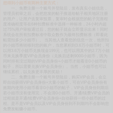
想得到小姐币有两种主要方式：
一、免费注册一个账号并登陆后，发布真实小姐信息，
管理员初审之后，会把您发的帖子推送给帖子相关地区注册
的用户，让用户去复审投票，复审时会根据您的帖子完善程
度准确程度等在6种扣费标准中选择一种标准，24小时内超
过75%用户审核通过后，您的帖子就会立即显示出来！同时
系统会在所有扣费标准中取众数作为最终扣费标准（即看此
帖需扣多少小姐币）。 当其他人查看您的信息一次，他所扣
的小姐币将转移到您的账户，当您累积到3.6万小姐币时，可
以用3.6万小姐币兑换现金199元，也可以用其中的2.7万小姐
币来兑换季度VIP会员身份（兑换后还剩9000小姐币，因为
同时持有没过期的VIP会员身份+小姐币才能看非0小姐币的
帖子，所以需要兑换VIP会员身份）。当然，小姐币也可以
继续累积，以兑换更丰厚的奖励！
二、免费注册一个账号并登陆后，购买VIP会员，会立
即自动获得VIP会员身份+大量小姐币，可在VIP会员身份有
效期内使用小姐币看非0小姐币的帖子，VIP会员身份到期后
若小姐币没有使用完，不会清0小姐币。开通/续费VIP会员的
过程就是开通/续费VIP会员身份+自动获得一些小姐币的过
程。是不是VIP会员以及VIP会员身份到不到期均不会影响您
免费发帖赚小姐币。