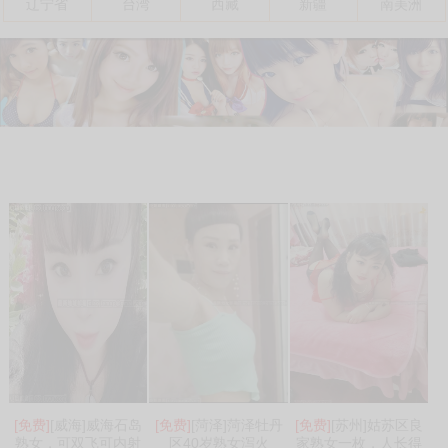
辽宁省
台湾
西藏
新疆
南美洲
[免费]
[威海]威海石岛
[免费]
[菏泽]菏泽牡丹
[免费]
[苏州]姑苏区良
熟女，可双飞可内射
区40岁熟女泻火
家熟女一枚，人长得