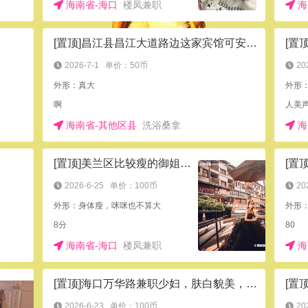
海南省-海口
楼凤兼职
海
[置顶]昌江县昌江大道路边这家宾馆可安排小姐
[置
2026-7-1
单价：50币
20
外形：真大
啊
海南省-其他区县
洗浴桑拿
海
[置顶]美兰区比较瘦的御姐小岚
[置
2026-6-25
单价：100币
20
外形：身体瘦，咪咪也不算大
外形：
8分
80
海南省-海口
楼凤兼职
海
[置顶]海口万华路兼职少妇，肤白貌美，不可多得的尤物
2026-6-23
单价：100币
20