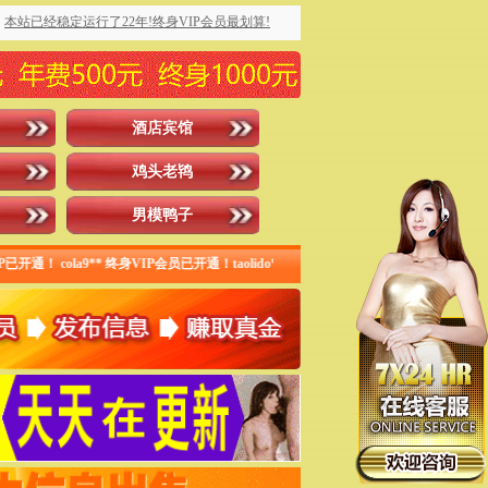
本站已经稳定运行了22年!终身VIP会员最划算!
酒店宾馆
鸡头老鸨
男模鸭子
IP已开通！ cola9** 终身VIP会员已开通！taolido*** 月度VIP已开通！ 一杆