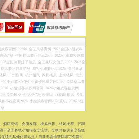
威客官网2026年
全国凤楼资料
2026全国小姐资料
兼职信息
全国楼凤兼职信息2026
2026小姐威客兼职
2026全国兼职妹子信息
全国兼职女信息 2026
2026全
国楼凤兼职最新信息
威客小姐兼职网2026
洗浴桑拿
楼凤
广州楼凤
杭州楼凤
深圳楼凤
上海楼凤
北京
正的小姐威客官网
小姐楼凤威客网2026
免费楼凤兼
026
小姐威客兼职网官网
2026小姐威客信息网
2026免费凤楼
万花楼信息靠谱吗
万花阁 楼凤
各地
威客小姐官网2026
小姐威客官网2026兼职
2026小姐
信息
拿、酒店宾馆、会所发廊、楼凤兼职、丝足按摩、代聊
不限于全国各地小姐狼友交流群、交换伴侣夫妻交换派
遥遥领先其他仿冒站点！目前无需邀请码即可免费注