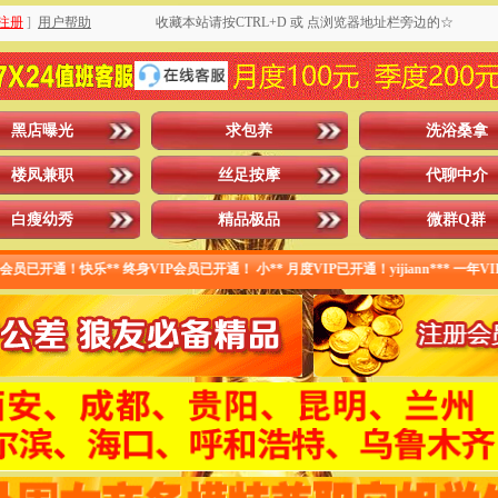
注册
]
用户帮助
收藏本站请按CTRL+D 或 点浏览器地址栏旁边的☆
黑店曝光
求包养
洗浴桑拿
楼凤兼职
丝足按摩
代聊中介
白瘦幼秀
精品极品
微群Q群
已开通！快乐** 终身VIP会员已开通！ 小** 月度VIP已开通！yijiann*** 一年V