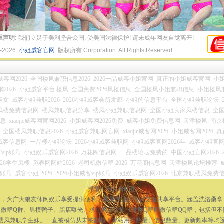
重声明:
我们立足于美利坚合众国, 受美国法律保护! 请未成年网友自觉离开!
4-2026
小姐威客官网
版权所有 Corporation. All Rights Reserved
ie威客网2026
全国楼凤兼职信息2026
2026一品威客小姐官网
真正的小姐威客官网
小姐
2026
小姐威客平台 楼凤
全国免费2026凤楼信息
全国楼凤小姐兼职信息
小姐楼凤
职女
威客小姐兼职2026
2026小姐威客会所发廊
小姐的信息平台
全国小姐兼职论坛
凤楼免费信息网
楼凤兼职信息分享
楼凤小姐兼职信息网
全国小姐良家凤楼信息
全
信息
xiaojie威客网官网2026
小姐威客网2026免费
威客小姐免费信息网
天津楼凤
南京
全国楼凤兼职信息2026
小姐威客兼职网官网
xiaojie威客网2026
小姐威客网2026
真
姐威客信息网
一品楼小姐论坛
2026小姐威客兼职网
小姐威客官网2026年
威客小姐官网2
vip账号
小姐娱乐威客网2026
万花阁信息网
一品楼论坛免费的
中国小姐官网2026
026学生凤楼
觅春网网站2026
老司机微信群 2026
万花阁信息网
天津楼凤论坛推荐
员账号
威客小姐 2026
2026小姐威客vip账号
小姐娱乐威客网2026
北京兼职楼凤免费
投放广告点击此处
宗旨，为广大狼友休闲娱乐享受提供便利，是最专业的性息交流共享平台。涵盖洗浴桑
微群Q群、男模鸭子、黑店曝光、求包养等板块（微群Q群即微信群QQ群，包括但
楼凤兼职学生妹。一直被模仿从未被超越！本站用户数量、信息数量、更新频率等均