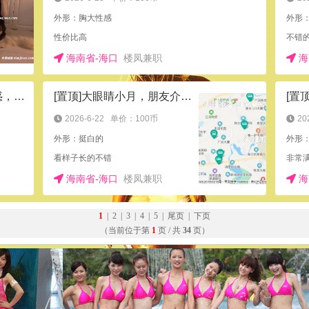
外形：胸大性感
外形
性价比高
不错
海南省-海口
楼凤兼职
海
[置顶]儋州市足浴店偶遇极品丝足诱惑，撩得你欲火焚身
[置顶]大眼睛小月，朋友介绍的
2026-6-22
单价：100币
20
外形：挺白的
看样子长的不错
非常
海南省-海口
楼凤兼职
海
1
|
2
|
3
|
4
|
5
|
尾页
|
下页
（当前位于第
1
页 / 共
34
页）