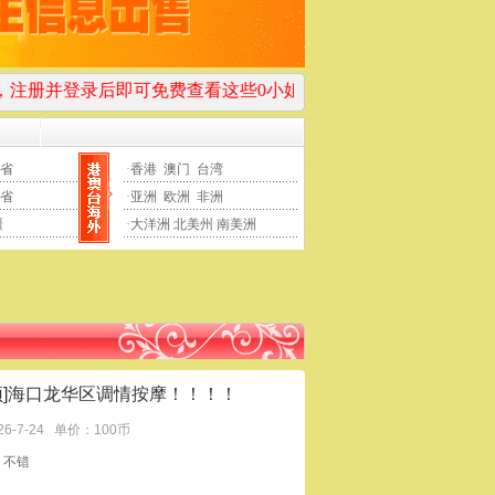
即可免费查看这些0小姐币信息！
发任意标题、任意内容的邮件到邮箱：
省
·
香港
澳门
台湾
省
·
亚洲
欧洲
非洲
疆
·
大洋洲
北美州
南美洲
顶]海口龙华区调情按摩！！！！
26-7-24
单价：100币
：不错