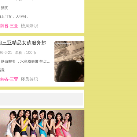
：漂亮
的上门女，人很骚。
南省-三亚
楼凤兼职
[置顶]三亚精品女孩服务超级好
26-6-21
单价：100币
外形：肤白貌美 ，水多粉嫩嫩 带点可爱热情主动 清纯甜美
满意
南省-三亚
楼凤兼职