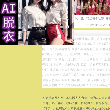
VeriSign顶级安全认证
郑
Copyright © 200
友情链接
小姐威客兼职网官网
免费全国小姐联系方式
xiaoj
zip
全国各地凤楼资源
威客网找兼职妹子
小姐威客網
网
一品小姐威客官网
最新小姐威客兼职网
威客兼
国兼职妹子信息
小妹楼凤兼职
威客小姐2026
全国
威客网2026
威客小姐官网2026
小姐威客网2026全
楼凤
深圳楼凤小姐兼职信息
2026小姐威客官方网站
职网
楼凤兼职熟女良家论坛
小姐信息网
2026小
2026小姐威客会员账号
威客小姐 2026
2026小姐威客
凤楼信息2026
丝丝阁 爬花楼
2026最新凤楼 信息
2
威客信息网
2026小姐威客兼职网
2026小姐威客会
小姐威客网2026，本站以人人为我、我为人人为
中介、鸡头老鸨、模特外围、白瘦幼秀、精品极品、
对群）。让您足不出户就能在同城找到满意的小姐