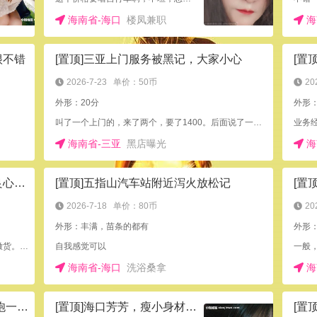
海南省-海口
楼凤兼职
海
很不错
[置顶]三亚上门服务被黑记，大家小心
2026-7-23
单价：50币
20
外形：20分
外形
叫了一个上门的，来了两个，要了1400。后面说了一堆非要你加服务，每个800，不加就不搞。素质低下
海南省-三亚
黑店曝光
海
[置顶]乐东县约到马尾辫清纯女孩，良心推荐的嫩货。
[置顶]五指山汽车站附近泻火放松记
2026-7-18
单价：80币
20
外形：丰满，苗条的都有
外形
满意而归，干年轻女孩就是爽。值得推荐的良心嫩货。照片也是 本人。
自我感觉可以
一般
海南省-海口
洗浴桑拿
海
[置顶]海南儋州这有红灯一条街，吹 炮一条龙服务，泻火好去处
[置顶]海口芳芳，瘦小身材，喜欢30多的可以去
[置