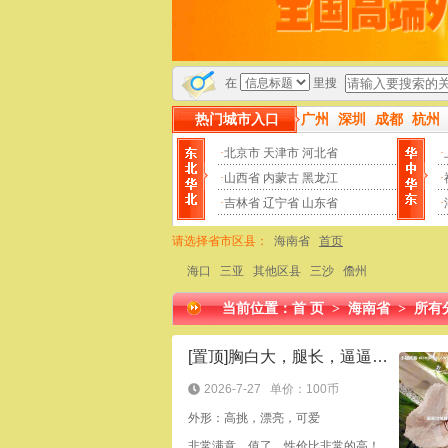
子，请大家多多关注本站“黑店曝光”板块，以免上当受骗！
本站会
在
里搜
热门城市入口
广州
深圳
成都
杭州
·
北京市
天津市
河北省
·
·
山西省
内蒙古
黑龙江
·
·
吉林省
辽宁省
山东省
·
请选择省市区县：
海南省
首页
海口
三亚
其他区县
三沙
儋州
当前位置：
首 页
>
海南省
>
所有
[置顶]胸白大，腿长，逼逼粉嫩！
2026-7-27
单价：100币
外形：高挑，漂亮，可爱
非常满意，值了，性价比非常的高！