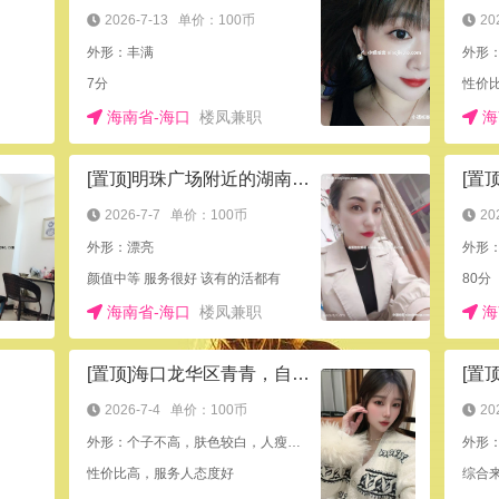
2026-7-13
单价：100币
20
外形：丰满
外形
7分
性价
海南省-海口
楼凤兼职
海
[置顶]明珠广场附近的湖南白皮少妇
2026-7-7
单价：100币
20
外形：漂亮
外形
颜值中等 服务很好 该有的活都有
80分
海南省-海口
楼凤兼职
海
[置顶]海口龙华区青青，自带公寓
2026-7-4
单价：100币
20
外形：个子不高，肤色较白，人瘦苗条
性价比高，服务人态度好