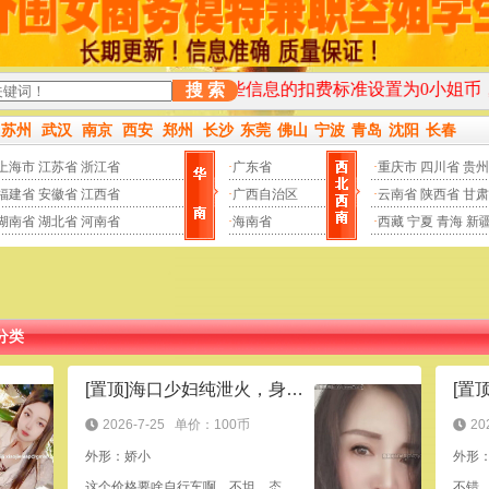
不定期地把一些信息的扣费标准设置为0小姐币，注册并登录后
搜 索
苏州
武汉
南京
西安
郑州
长沙
东莞
佛山
宁波
青岛
沈阳
长春
上海市
江苏省
浙江省
·
广东省
·
重庆市
四川省
贵州
福建省
安徽省
江西省
·
广西自治区
·
云南省
陕西省
甘肃
湖南省
湖北省
河南省
·
海南省
·
西藏
宁夏
青海
新
分类
[置顶]海口少妇纯泄火，身材娇小，三张
[置
2026-7-25
单价：100币
20
外形：娇小
外形
这个价格要啥自行车啊，不坦，态度不错。
不错