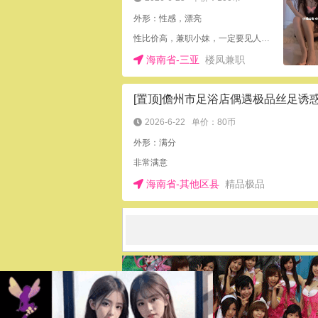
外形：性感，漂亮
性比价高，兼职小妹，一定要见人付款
海南省-三亚
楼凤兼职
2026-6-22
单价：80币
外形：满分
非常满意
海南省-其他区县
精品极品