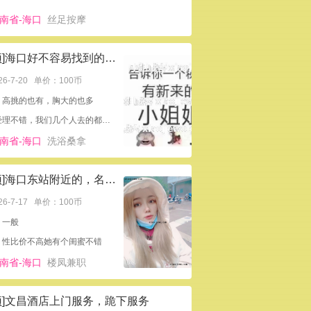
南省-海口
丝足按摩
[置顶]海口好不容易找到的隐蔽会所
26-7-20
单价：100币
：高挑的也有，胸大的也多
业务经理不错，我们几个人去的都安排满意了，小姐姐也多，去了也不用等，我们去的早，小姐姐说话又好听
南省-海口
洗浴桑拿
[置顶]海口东站附近的，名字叫咪咪
26-7-17
单价：100币
：一般
，性比价不高她有个闺蜜不错
南省-海口
楼凤兼职
顶]文昌酒店上门服务，跪下服务