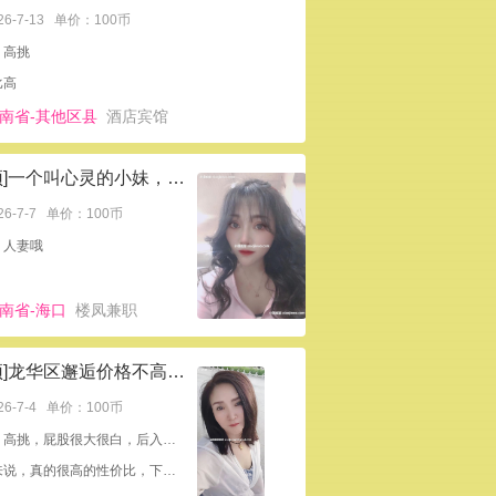
26-7-13
单价：100币
：高挑
比高
南省-其他区县
酒店宾馆
[置顶]一个叫心灵的小妹，挺白，瑶瑶介绍的
26-7-7
单价：100币
：人妻哦
南省-海口
楼凤兼职
[置顶]龙华区邂逅价格不高的风骚少妇
26-7-4
单价：100币
外形：高挑，屁股很大很白，后入一流
综合来说，真的很高的性价比，下次绝对还要找她