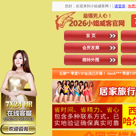
您好，欢迎来到小姐威客网！
[
请登录
|
免费
首 页
会所发廊
模特外围
**季度VIP会员已开通！炮打五湖** 季度VIP会员已开通！ timch*** 季度VIP会员