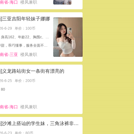
南省-海口
楼凤兼职
顶]三亚吉阳年轻妹子娜娜
26-6-29
单价：100币
外形：身高162、年龄22、胸围c、皮肤雪白、人美声甜
人美声甜，乖巧懂事，服务全面不敷衍，物有所值。
南省-三亚
楼凤兼职
顶]义龙路站街女一条街有漂亮的
26-6-25
单价：200币
80
南省-海口
楼凤兼职
[置顶]沙滩上搭讪的学生妹，三角泳裤非常暴露简直就是一根绳子
26-6-23
单价：80币